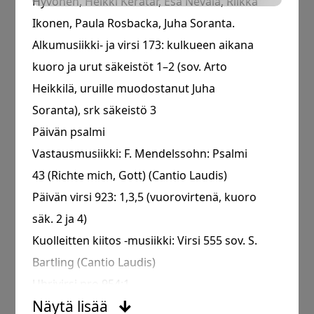
Hyvönen, Heikki Kerätär, Esa Nevala, Riikka
Ikonen, Paula Rosbacka, Juha Soranta.
Alkumusiikki- ja virsi 173: kulkueen aikana
kuoro ja urut säkeistöt 1–2 (sov. Arto
Heikkilä, uruille muodostanut Juha
Soranta), srk säkeistö 3
Päivän psalmi
Vastausmusiikki: F. Mendelssohn: Psalmi
43 (Richte mich, Gott) (Cantio Laudis)
Päivän virsi 923: 1,3,5 (vuorovirtenä, kuoro
säk. 2 ja 4)
Kuolleitten kiitos -musiikki: Virsi 555 sov. S.
Bartling (Cantio Laudis)
Uhrivirsi nro 954:1-
Näytä
lisää
Ehtoollisen aikana: Kuoro: C. Franck: Panis